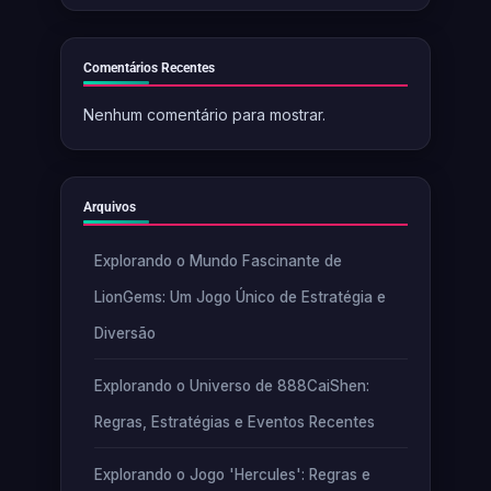
Comentários Recentes
Nenhum comentário para mostrar.
Arquivos
Explorando o Mundo Fascinante de
LionGems: Um Jogo Único de Estratégia e
Diversão
Explorando o Universo de 888CaiShen:
Regras, Estratégias e Eventos Recentes
Explorando o Jogo 'Hercules': Regras e