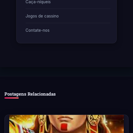
Caça-níqueis
Jogos de cassino
Contate-nos
Postagens Relacionadas