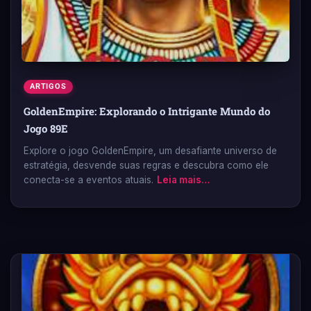
ARTIGOS
GoldenEmpire: Explorando o Intrigante Mundo do
Jogo 89E
Explore o jogo GoldenEmpire, um desafiante universo de
estratégia, desvende suas regras e descubra como ele
conecta-se a eventos atuais.
Leia mais…