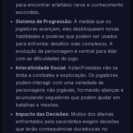
para encontrar artefatos raros e conhecimento
escondido.
Sistema de Progressão:
À medida que os
jogadores avançam, eles desbloqueiam novas
habilidades e poderes que podem ser usados
para enfrentar desafios mais complexos. A
evolução da personagem é central para lidar
com as dificuldades do jogo.
Interatividade Social:
AztecPriestess não se
limita a combates e exploração. Os jogadores
podem interagir com uma variedade de
personagens não jogáveis, formando alianças e
acumulando seguidores que podem ajudar em
batalhas e missões.
Impacto das Decisões:
Muitos dos dilemas
enfrentados pela sacerdotisa exigem decisões
que terão consequências duradouras no