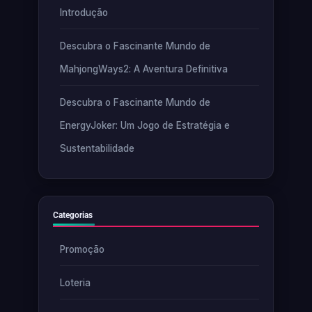
Introdução
Descubra o Fascinante Mundo de
MahjongWays2: A Aventura Definitiva
Descubra o Fascinante Mundo de
EnergyJoker: Um Jogo de Estratégia e
Sustentabilidade
Categorias
Promoção
Loteria