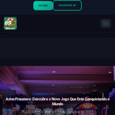
INSCREVER-SE
ENTRAR
A
L
T
E
R
N
A
R
N
A
V
E
G
A
Ç
AztecPriestess: Descubra o Novo Jogo Que Está Conquistando o
Ã
Mundo
O
Publicado por
89E
em
23 de Outubro de 2025