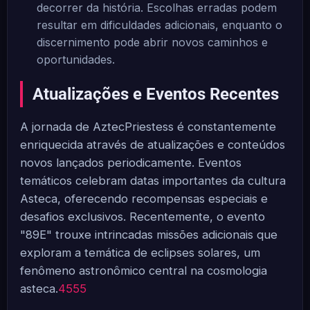
decorrer da história. Escolhas erradas podem
resultar em dificuldades adicionais, enquanto o
discernimento pode abrir novos caminhos e
oportunidades.
Atualizações e Eventos Recentes
A jornada de AztecPriestess é constantemente
enriquecida através de atualizações e conteúdos
novos lançados periodicamente. Eventos
temáticos celebram datas importantes da cultura
Asteca, oferecendo recompensas especiais e
desafios exclusivos. Recentemente, o evento
"89E" trouxe intrincadas missões adicionais que
exploram a temática de eclipses solares, um
fenômeno astronômico central na cosmologia
asteca.
4555