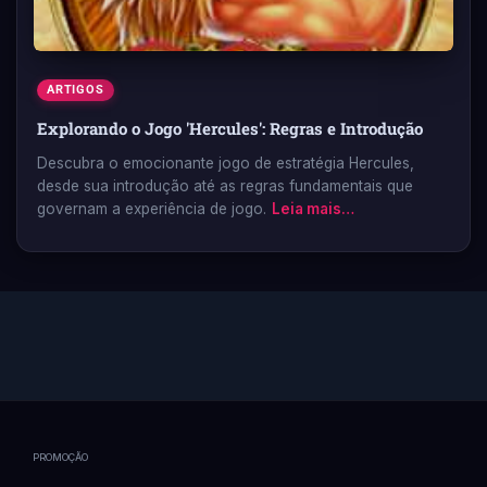
ARTIGOS
Explorando o Jogo 'Hercules': Regras e Introdução
Descubra o emocionante jogo de estratégia Hercules,
desde sua introdução até as regras fundamentais que
governam a experiência de jogo.
Leia mais…
PROMOÇÃO