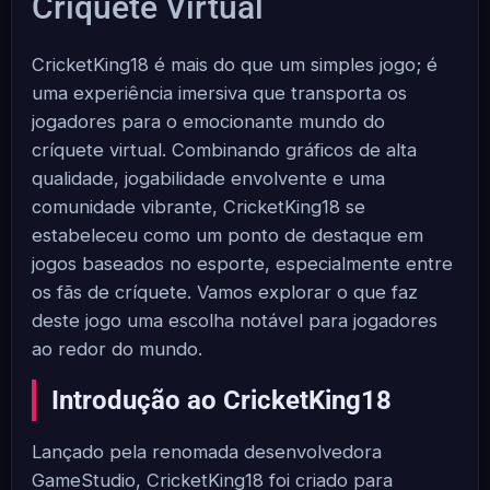
Críquete Virtual
CricketKing18 é mais do que um simples jogo; é
uma experiência imersiva que transporta os
jogadores para o emocionante mundo do
críquete virtual. Combinando gráficos de alta
qualidade, jogabilidade envolvente e uma
comunidade vibrante, CricketKing18 se
estabeleceu como um ponto de destaque em
jogos baseados no esporte, especialmente entre
os fãs de críquete. Vamos explorar o que faz
deste jogo uma escolha notável para jogadores
ao redor do mundo.
Introdução ao CricketKing18
Lançado pela renomada desenvolvedora
GameStudio, CricketKing18 foi criado para