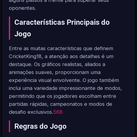
alguns passos à frente para superar seus
oponentes.
Características Principais do
Jogo
Entre as muitas características que definem
CricketKing18, a atenção aos detalhes é um
destaque. Os gráficos realistas, aliados a
animações suaves, proporcionam uma
experiência visual envolvente. O jogo também
inclui uma variedade impressionante de modos,
permitindo que os jogadores escolham entre
partidas rápidas, campeonatos e modos de
desafio exclusivos.
56B
Regras do Jogo