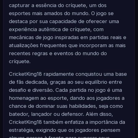
capturar a essência do críquete, um dos
esportes mais amados do mundo. O jogo se
destaca por sua capacidade de oferecer uma
experiência autêntica de críquete, com
mecânicas de jogo inspiradas em partidas reais e
atualizações frequentes que incorporam as mais
recentes regras e eventos do mundo do
críquete.
CricketKing18 rapidamente conquistou uma base
de fãs dedicada, graças ao seu equilíbrio entre
desafio e diversão. Cada partida no jogo é uma
homenagem ao esporte, dando aos jogadores a
chance de dominar suas habilidades, seja como
batedor, lançador ou defensor. Além disso,
CricketKing18 também enfatiza a importância da
estratégia, exigindo que os jogadores pensem