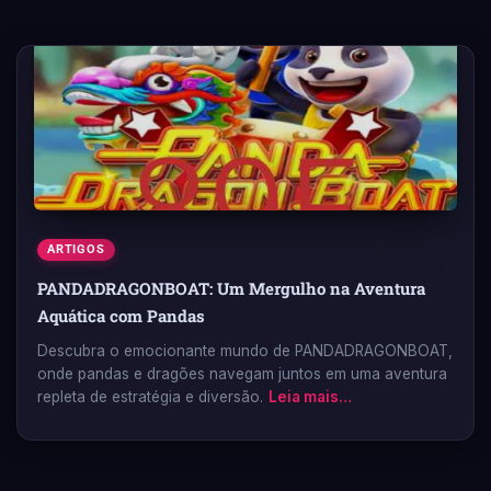
ARTIGOS
PANDADRAGONBOAT: Um Mergulho na Aventura
Aquática com Pandas
Descubra o emocionante mundo de PANDADRAGONBOAT,
onde pandas e dragões navegam juntos em uma aventura
repleta de estratégia e diversão.
Leia mais…