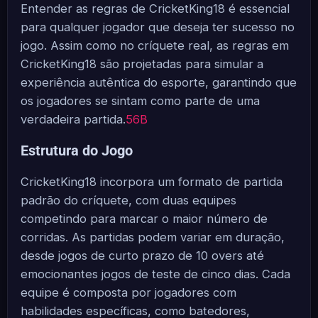
Entender as regras de CricketKing18 é essencial
para qualquer jogador que deseja ter sucesso no
jogo. Assim como no críquete real, as regras em
CricketKing18 são projetadas para simular a
experiência autêntica do esporte, garantindo que
os jogadores se sintam como parte de uma
verdadeira partida.
56B
Estrutura do Jogo
CricketKing18 incorpora um formato de partida
padrão do críquete, com duas equipes
competindo para marcar o maior número de
corridas. As partidas podem variar em duração,
desde jogos de curto prazo de 10 overs até
emocionantes jogos de teste de cinco dias. Cada
equipe é composta por jogadores com
habilidades específicas, como batedores,