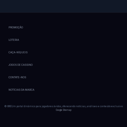
PROMOÇÃO
LOTERIA
CAÇA-NÍQUEIS
JOGOS DE CASSINO
CONTATE-NOS
NOTÍCIAS DA MARCA
© 89EUm portal dinâmico para jogadores ávidos, oferecendo notícias, análises e conteúdo exclusivo
Google Sitemap