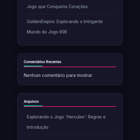
Jogo que Conquista Corações
GoldenEmpire: Explorando o Intrigante
Mundo do Jogo 89E
Comentários Recentes
Nenhum comentário para mostrar.
Arquivos
Explorando o Jogo 'Hercules': Regras e
Introdução