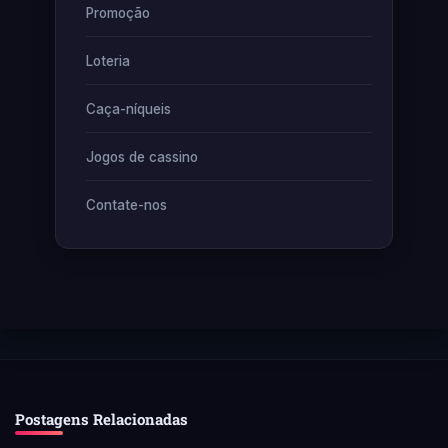
Promoção
Loteria
Caça-níqueis
Jogos de cassino
Contate-nos
Postagens Relacionadas