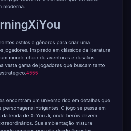
m moderna.
urningXiYou
rentes estilos e gêneros para criar uma
s jogadores. Inspirado em clássicos da literatura
da um mundo cheio de aventuras e desafios.
ma vasta gama de jogadores que buscam tanto
stratégico.
4555
es encontram um universo rico em detalhes que
 personagens intrigantes. O jogo se passa em
s da lenda de Xi You Ji, onde heróis devem
 extraordinários. Sua ambientação mistura
ecendo cenários que vão desde florestas