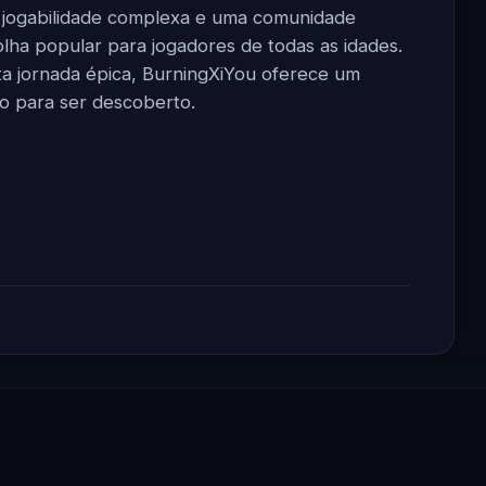
s, jogabilidade complexa e uma comunidade
olha popular para jogadores de todas as idades.
a jornada épica, BurningXiYou oferece um
o para ser descoberto.