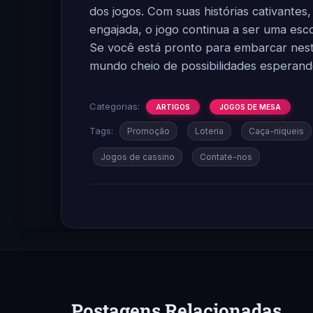
dos jogos. Com suas histórias cativante
engajada, o jogo continua a ser uma esc
Se você está pronto para embarcar nest
mundo cheio de possibilidades esperand
Categorias:
ARTIGOS
JOGOS DE MESA
Tags:
Promoção
Loteria
Caça-níqueis
Jogos de cassino
Contate-nos
Postagens Relacionadas