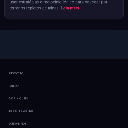
usar estratégias e raciocínio lógico para navegar por
terrenos repletos de minas.
Leia mais…
PROMOÇÃO
LOTERIA
CAÇA-NÍQUEIS
JOGOS DE CASSINO
CONTATE-NOS