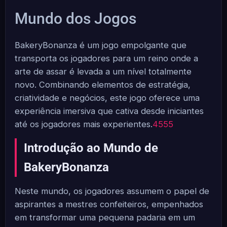
Mundo dos Jogos
BakeryBonanza é um jogo empolgante que
transporta os jogadores para um reino onde a
arte de assar é levada a um nível totalmente
novo. Combinando elementos de estratégia,
criatividade e negócios, este jogo oferece uma
experiência imersiva que cativa desde iniciantes
até os jogadores mais experientes.
4555
Introdução ao Mundo de
BakeryBonanza
Neste mundo, os jogadores assumem o papel de
aspirantes a mestres confeiteiros, empenhados
em transformar uma pequena padaria em um