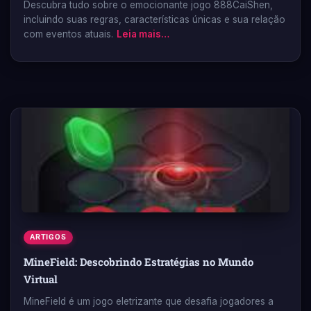
Descubra tudo sobre o emocionante jogo 888CaiShen,
incluindo suas regras, características únicas e sua relação
com eventos atuais.
Leia mais…
ARTIGOS
MineField: Descobrindo Estratégias no Mundo
Virtual
MineField é um jogo eletrizante que desafia jogadores a