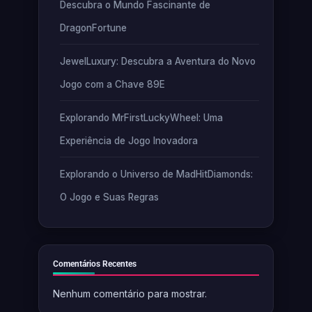
Descubra o Mundo Fascinante de
DragonFortune
JewelLuxury: Descubra a Aventura do Novo
Jogo com a Chave 89E
Explorando MrFirstLuckyWheel: Uma
Experiência de Jogo Inovadora
Explorando o Universo de MadHitDiamonds:
O Jogo e Suas Regras
Comentários Recentes
Nenhum comentário para mostrar.