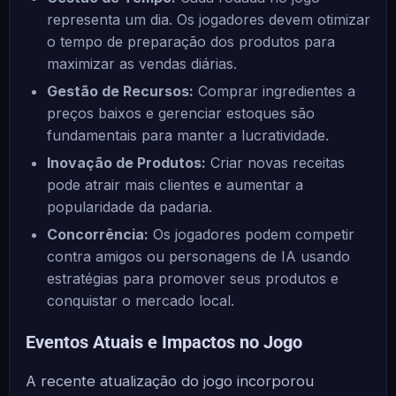
representa um dia. Os jogadores devem otimizar
o tempo de preparação dos produtos para
maximizar as vendas diárias.
Gestão de Recursos:
Comprar ingredientes a
preços baixos e gerenciar estoques são
fundamentais para manter a lucratividade.
Inovação de Produtos:
Criar novas receitas
pode atrair mais clientes e aumentar a
popularidade da padaria.
Concorrência:
Os jogadores podem competir
contra amigos ou personagens de IA usando
estratégias para promover seus produtos e
conquistar o mercado local.
Eventos Atuais e Impactos no Jogo
A recente atualização do jogo incorporou