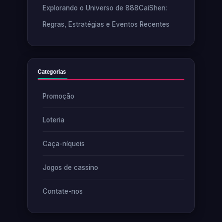
Explorando o Universo de 888CaiShen:
Regras, Estratégias e Eventos Recentes
Categorias
Promoção
Loteria
Caça-níqueis
Jogos de cassino
Contate-nos