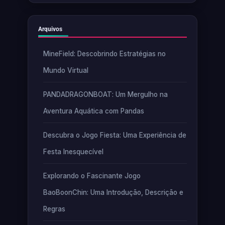
Arquivos
MineField: Descobrindo Estratégias no
Mundo Virtual
PANDADRAGONBOAT: Um Mergulho na
Aventura Aquática com Pandas
Descubra o Jogo Fiesta: Uma Experiência de
Festa Inesquecível
Explorando o Fascinante Jogo
BaoBoonChin: Uma Introdução, Descrição e
Regras